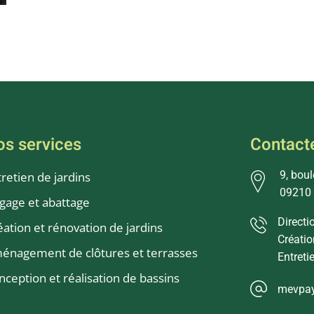
os services
Contact
9, bou
tretien de jardins
09210
agage et abattage
Directi
éation et rénovation de jardins
Créatio
énagement de clôtures et terrasses
Entreti
nception et réalisation de bassins
mevpa