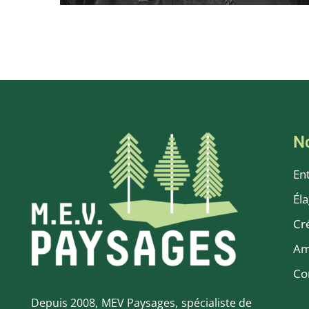
Tom MONGE
N
En
Él
Cr
Am
Co
Depuis 2008, MEV Paysages, spécialiste de