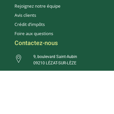
Rejoignez notre équipe
Avis clients
Crédit d’impôts
Foire aux questions
Contactez-nous
9, boulevard Saint-Aubin
09210 LÉZAT-SUR-LÈZE
Direction : 06 22 41 59 81
Création : 06 15 48 69 66
Entretien : 06 25 11 81 76
mevpaysages@gmail.com