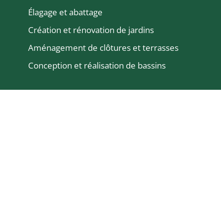
Élagage et abattage
Création et rénovation de jardins
Aménagement de clôtures et terrasses
Conception et réalisation de bassins
En savoir plus
Conseils et astuces
Demande de devis
Rejoignez notre équipe
Avis clients
Crédit d’impôts
Foire aux questions