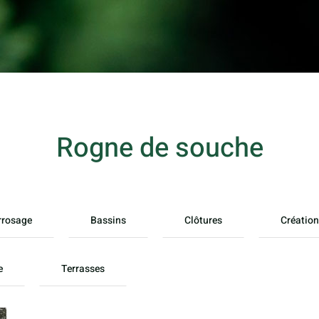
Rogne de souche
rrosage
Bassins
Clôtures
Création
e
Terrasses