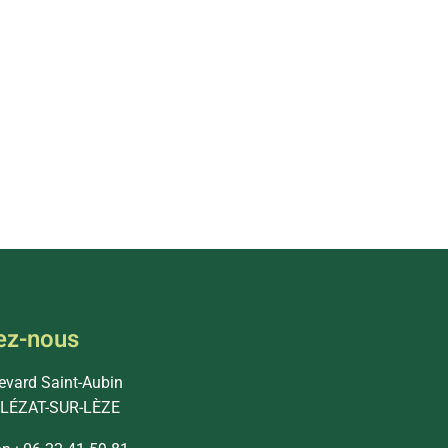
ez-nous
levard Saint-Aubin
 LÉZAT-SUR-LÈZE