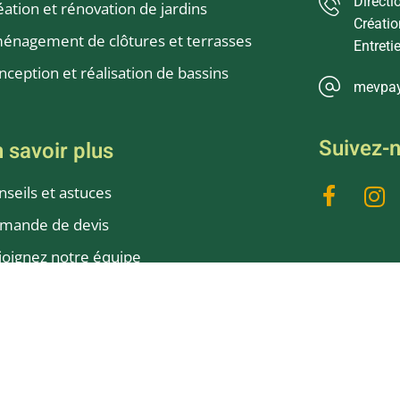
Directi
éation et rénovation de jardins
Créatio
énagement de clôtures et terrasses
Entreti
nception et réalisation de bassins
mevpa
Suivez-
 savoir plus
nseils et astuces
mande de devis
joignez notre équipe
s clients
édit d’impôts
ire aux questions