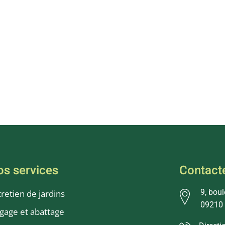
os services
Contact
9, bou
tretien de jardins
09210
agage et abattage