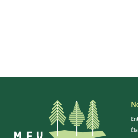
N
En
Él