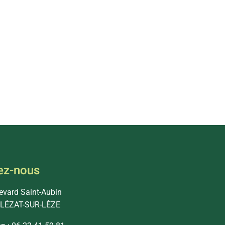
ez-nous
levard Saint-Aubin
 LÉZAT-SUR-LÈZE