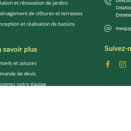
Directi
éation et rénovation de jardins
Créatio
énagement de clôtures et terrasses
Entreti
nception et réalisation de bassins
mevpa
Suivez-
 savoir plus
nseils et astuces
mande de devis
joignez notre équipe
s clients
édit d’impôts
ire aux questions