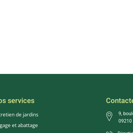
os services
Contact
9, bou
tretien de jardins
09210
agage et abattage