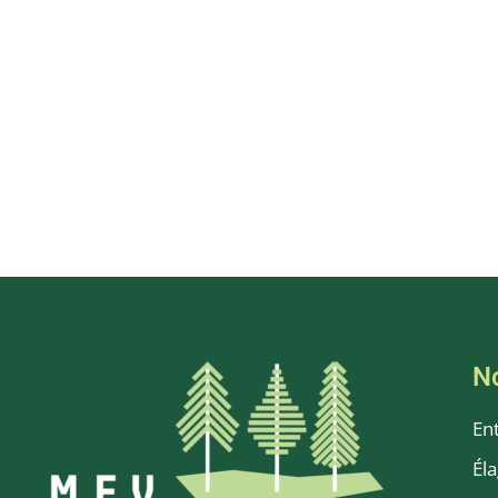
N
En
Él